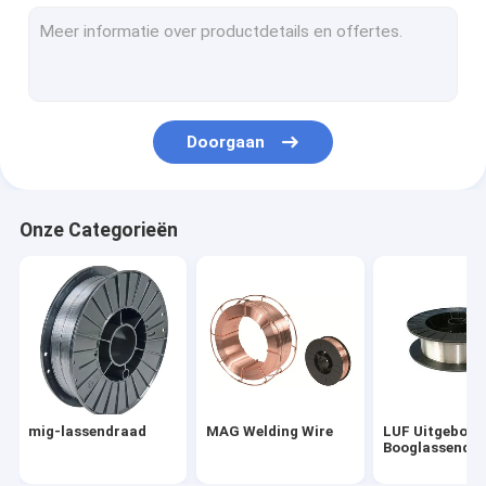
TIG Welding Wire
Lasnekflens
Misstap op Gesmede Flenzen
Doorgaan
De Flenzen van de contactdooslas
Gesmede Plaatflens
Onze Categorieën
De Elektroden van het Koolstofstaallassen
De Staaf van het roestvrij staallassen
Bol Vlak Staal
Concrete Stapelendplate
mig-lassendraad
MAG Welding Wire
LUF Uitgeboor
Voorgespannen Concrete Staalbar
Booglassendr