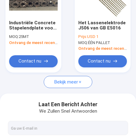
Fabrieksreis
Kwaliteitscontrole
Industriële Concrete
Het Lassenelektrode
Stapelendplate voor
J506 van GB E5016
Contacteer ons
Phc
MOQ:
25MT
Prijs:
USD 1
Ontvang de meest recente Prijs
MOQ:
ÉÉN PALLET
Verzoek om een Citaat
Ontvang de meest recente Prijs
VR
Contact nu
Contact nu
Bekijk meer
mig-lassendraad
MAG Welding Wire
Laat Een Bericht Achter
We Zullen Snel Antwoorden
LUF Uitgeboorde Booglassendraad
Ondergedompelde Booglassendraad