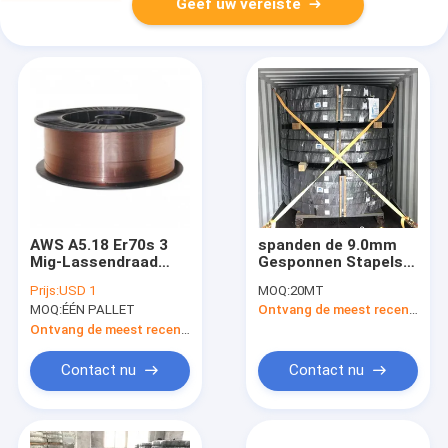
Geef uw vereiste
AWS A5.18 Er70s 3
spanden de 9.0mm
Mig-Lassendraad
Gesponnen Stapels
.035 44lb
Concrete het
Prijs:
USD 1
MOQ:
20MT
Staalstaaf voor Met
MOQ:
ÉÉN PALLET
Ontvang de meest recente Prijs
grote trekspanning
van de Staalbar
Ontvang de meest recente Prijs
Contact nu
Contact nu