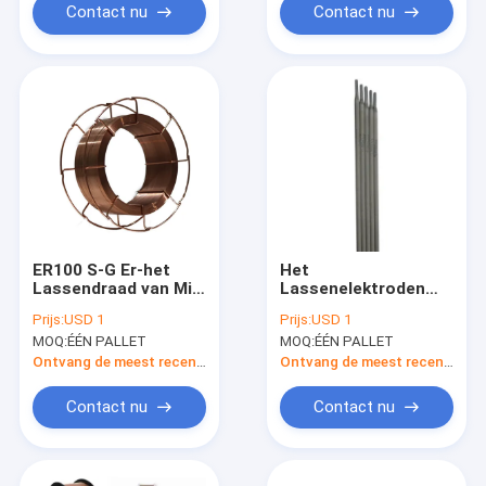
Contact nu
Contact nu
ER100 S-G Er-het
Het
Lassendraad van Mig
Lassenelektroden
van jaren '70g voor
2.5mm van het
Prijs:
USD 1
Prijs:
USD 1
Roestvrij staal 5kg
J507e7015 Vloeistaal
MOQ:
ÉÉN PALLET
MOQ:
ÉÉN PALLET
0.8mm 0,031“
Ontvang de meest recente Prijs
Ontvang de meest recente Prijs
Contact nu
Contact nu