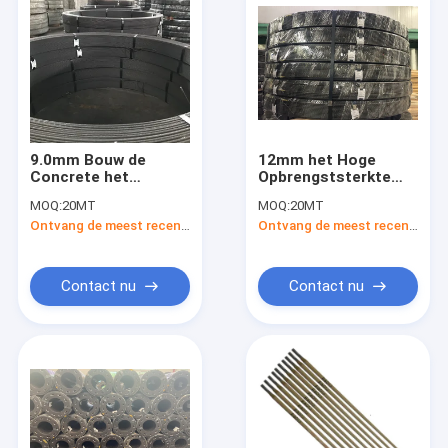
9.0mm Bouw de
12mm het Hoge
Concrete het
Opbrengststerkte
Voorspannen Lage
Misvormde Bars
MOQ:
20MT
MOQ:
20MT
Legering van
Versterken
Ontvang de meest recente Prijs
Ontvang de meest recente Prijs
Staalbars
Contact nu
Contact nu
Huis
Producten
Ongeveer ons