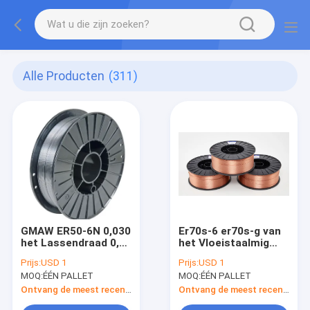
Alle Producten
(311)
GMAW ER50-6N 0,030
Er70s-6 er70s-g van
het Lassendraad 0,8
het Vloeistaalmig
Mm 5kg 10kg van“
van de Lassendraad
Prijs:
USD 1
Prijs:
USD 1
Vloeistaalmig
Draad 33 Pond .8 of
MOQ:
ÉÉN PALLET
MOQ:
ÉÉN PALLET
.9
Ontvang de meest recente Prijs
Ontvang de meest recente Prijs