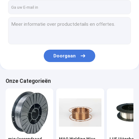
Doorgaan
Onze Categorieën
mig-lassendraad
MAG Welding Wire
LUF Uitgeboor