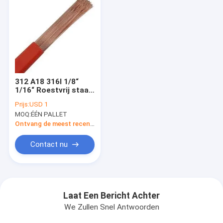
312 A18 316l 1/8“
1/16“ Roestvrij staal
Tig Welding Wires
Prijs:
USD 1
1.6mm 2.0mm 2.5mm
MOQ:
ÉÉN PALLET
3,0 Mm er49-1
Ontvang de meest recente Prijs
Contact nu
Laat Een Bericht Achter
We Zullen Snel Antwoorden