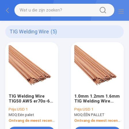
TIG Welding Wire
(5)
TIG Welding Wire
1.0mm 1.2mm 1.6mm
TIG50 AWS er70s-6
TIG Welding Wire
1.0/1.2/1.6/2.0/2.5/3.0mm
Rods 0,063“ 0,047“
Prijs:
USD 1
Prijs:
USD 1
0,039“ er50-6
MOQ:
Eén palet
MOQ:
ÉÉN PALLET
Ontvang de meest recente Prijs
Ontvang de meest recente Prijs