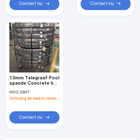
Contact nu
Contact nu
13mm Telegraaf Pool
spande Concrete het
Versterken Staalbar
MOQ:
20MT
voor
Ontvang de meest recente Prijs
Contact nu