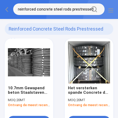
Reinforced Concrete Steel Rods Prestressed
(3)
10.7mm Gewapend
Het versterken
beton Staalstaven
spande Concrete de
Voorgespannen Bar
Bundelspcb 9.0mm
MOQ:
20MT
MOQ:
20MT
van de Staalbar voor
Ontvang de meest recente Prijs
Ontvang de meest recente Prijs