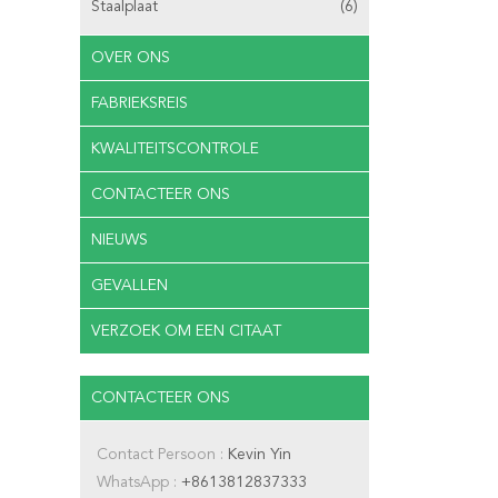
Staalplaat
(6)
OVER ONS
FABRIEKSREIS
KWALITEITSCONTROLE
CONTACTEER ONS
NIEUWS
GEVALLEN
VERZOEK OM EEN CITAAT
CONTACTEER ONS
Contact Persoon :
Kevin Yin
WhatsApp :
+8613812837333