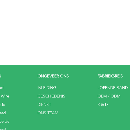
N
ONGEVEER ONS
FABRIEKSREIS
ad
INLEIDING
LOPENDE BAND
 Wire
GESCHIEDENIS
OEM / ODM
rde
DIENST
R & D
aad
ONS TEAM
elde