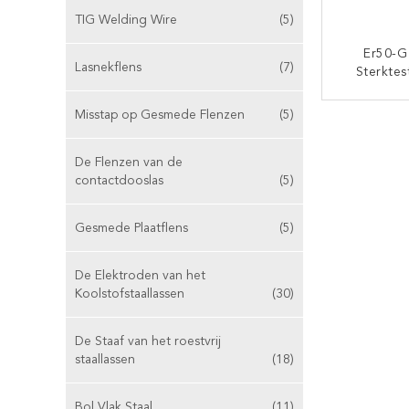
TIG Welding Wire
(5)
Er50-G
Lasnekflens
(7)
Sterktes
4.54kg 
Welding 
Misstap op Gesmede Flenzen
(5)
CON
De Flenzen van de
contactdooslas
(5)
Gesmede Plaatflens
(5)
De Elektroden van het
Koolstofstaallassen
(30)
De Staaf van het roestvrij
staallassen
(18)
Bol Vlak Staal
(11)