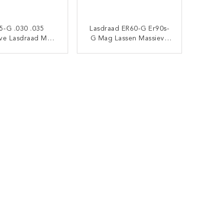
5-G .030 .035
Lasdraad ER60-G Er90s-
ve Lasdraad Met
G Mag Lassen Massieve
gon 0.8mm 1.0mm
Draad Beschermgas 1,2
Mm 0,8 Mm 0,9 Mm
CONTACT NU
CONTACT NU