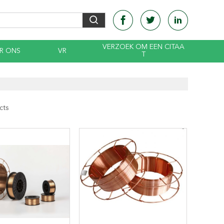
VERZOEK OM EEN CITAA
R ONS
VR
T
cts