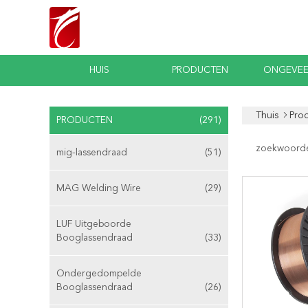
HUIS
PRODUCTEN
ONGEVEE
Thuis
Pro
PRODUCTEN
(291)
zoekwoord
mig-lassendraad
(51)
MAG Welding Wire
(29)
LUF Uitgeboorde
Booglassendraad
(33)
Ondergedompelde
Booglassendraad
(26)