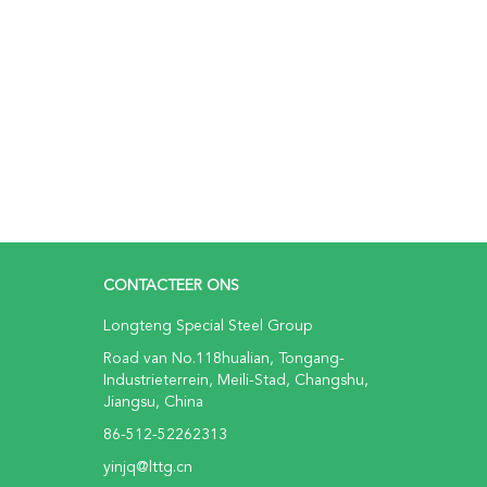
CONTACTEER ONS
Longteng Special Steel Group
Road van No.118hualian, Tongang-
Industrieterrein, Meili-Stad, Changshu,
Jiangsu, China
86-512-52262313
yinjq@lttg.cn