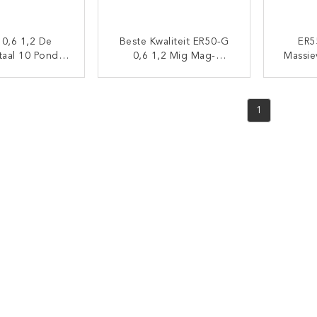
 0,6 1,2 De
Beste Kwaliteit ER50-G
ER5
taal 10 Pond
0,6 1,2 Mig Mag-
Massie
Van Mig Mag
Lasdraad Voor
Co2 Ar
Wire For High
Hoogwaardig Staal 10 Lb
TACT NU
CONTACT NU
4,54 Kg
1