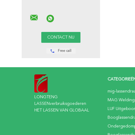
Free call
CATEGORIEË
mig-lassendra
LONGTENG
MAG Welding
LASSENverbruiksgoederen
LUF Uitgeboo
HET LASSEN VAN GLOBAAL
Booglassendr
Ondergedomp