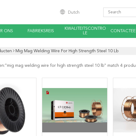
Dutch
KWALITEITSCONTRO
R ONS
FABRIEKSREIS
CONTACTEE
LE
ducten
Mig Mag Welding Wire For High Strength Steel 10 Lb
en:"
mig mag welding wire for high strength steel 10 lb
" match 4 produ