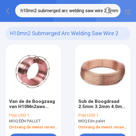
H10mn2 Submerged Arc Welding Saw Wire 2
5mm
(3)
Van de de Boogzaag
Sub de Boogdraad
van H10Mn2aws
2.5mm 3.2mm 4.0mm
A5.17 Eh14
5.0mm van
Prijs:
USD 1
Prijs:
USD 1
Ondergedompelde
H10Mn2aws EH14
MOQ:
ÉÉN PALLET
MOQ:
Eén palet
het Lassendraad
2.5mm 3.2mm 4.0mm
Ontvang de meest recente Prijs
Ontvang de meest recente Prijs
5.0mm