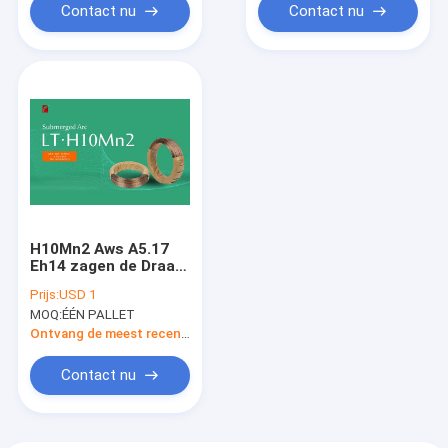
Contact nu
Contact nu
H10Mn2 Aws A5.17
Eh14 zagen de Draad
2.5mm 3.2mm 4.0mm
Prijs:
USD 1
5.0mm
MOQ:
ÉÉN PALLET
onderdompelde
Ontvang de meest recente Prijs
Contact nu