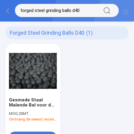
Forged Steel Grinding Balls D40
(1)
Gesmede Staal
Malende Bal voor de
Molen D40-D125 van
MOQ:
25MT
de Mijnbouwbal
Ontvang de meest recente Prijs