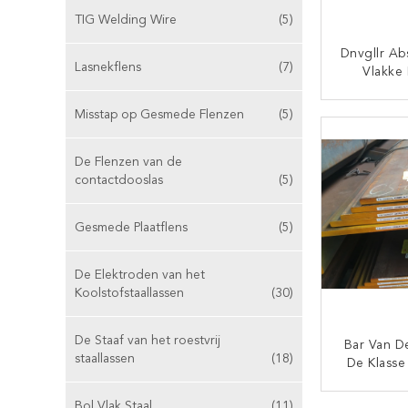
TIG Welding Wire
(5)
Dnvgllr Ab
Lasnekflens
(7)
Vlakke
Staa
Sche
Misstap op Gesmede Flenzen
(5)
CON
De Flenzen van de
contactdooslas
(5)
Gesmede Plaatflens
(5)
De Elektroden van het
Koolstofstaallassen
(30)
De Staaf van het roestvrij
Bar Van D
staallassen
(18)
De Klass
Hoek Voor
Bol Vlak Staal
(11)
CON