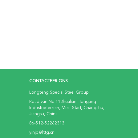
CONTACTEER ONS
Longteng Special Steel Group
Road van No.118hualian, Tongang-
Industrieterrein, Meili-Stad, Changshu,
Jiangsu, China
86-512-52262313
yinjq@lttg.cn