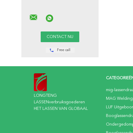
Free call
CATEGORIEË
mig-lassendra
LONGTENG
MAG Welding
LASSENverbruiksgoederen
LUF Uitgeboo
HET LASSEN VAN GLOBAAL
Booglassendr
Ondergedomp