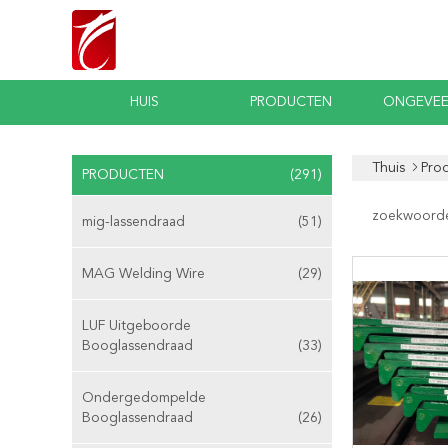
HUIS
PRODUCTEN
ONGEVEE
Thuis
Pro
PRODUCTEN
(291)
zoekwoord
mig-lassendraad
(51)
MAG Welding Wire
(29)
LUF Uitgeboorde
Booglassendraad
(33)
Ondergedompelde
Booglassendraad
(26)