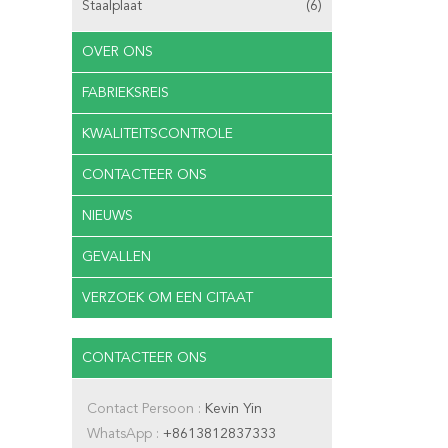
Staalplaat
(6)
OVER ONS
FABRIEKSREIS
KWALITEITSCONTROLE
CONTACTEER ONS
NIEUWS
GEVALLEN
VERZOEK OM EEN CITAAT
CONTACTEER ONS
Contact Persoon :
Kevin Yin
WhatsApp :
+8613812837333