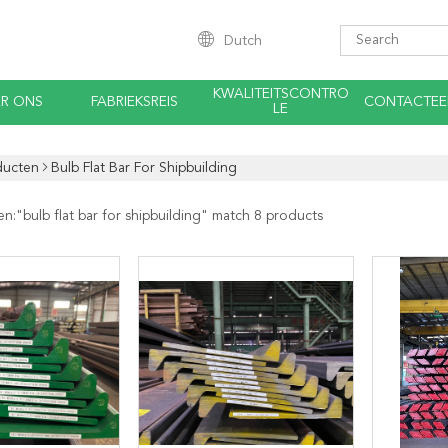
Dutch
KWALITEITSCONTRO
R ONS
FABRIEKSREIS
CONTACTEE
LE
ducten
Bulb Flat Bar For Shipbuilding
en:"
bulb flat bar for shipbuilding
" match 8 products