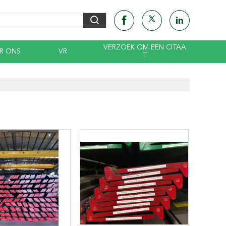
VERZOEK OM EEN CITAA
R ONS
VR
T