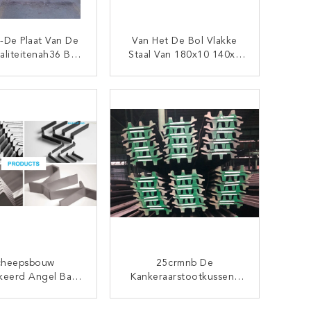
De Plaat Van De
Van Het De Bol Vlakke
aliteitenah36 Bol
Staal Van 180x10 140x9
 Scheepsbouw
De Sectiesabs
Warmgewalste Rang A
CONTACT NU
CONTACT NU
cheepsbouw
25crmnb De
eerd Angel Bar
Kankeraarstootkussens
 Een Abs Klasse
L3w-203x11x28b Van
X90X9X14mm
Graafwerktuigtrack
CONTACT NU
CONTACT NU