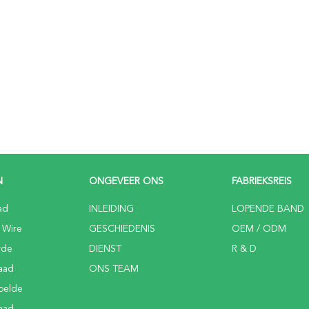
N
ONGEVEER ONS
FABRIEKSREIS
ad
INLEIDING
LOPENDE BAND
 Wire
GESCHIEDENIS
OEM / ODM
rde
DIENST
R & D
aad
ONS TEAM
elde