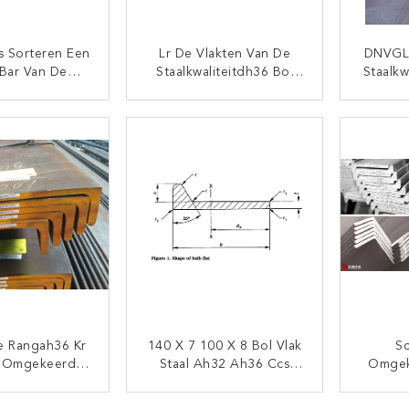
s Sorteren Een
Lr De Vlakten Van De
DNVGL-
 Bar Van De
Staalkwaliteitdh36 Bol
Staalkw
lbol Voor
Voor Scheepsbouw
In
epsbouw
TACT NU
CONTACT NU
e Rangah36 Kr
140 X 7 100 X 8 Bol Vlak
S
e Omgekeerde
Staal Ah32 Ah36 Ccs
Omgek
 Scheepsbouw
Sorteert A
Grade
200
TACT NU
CONTACT NU