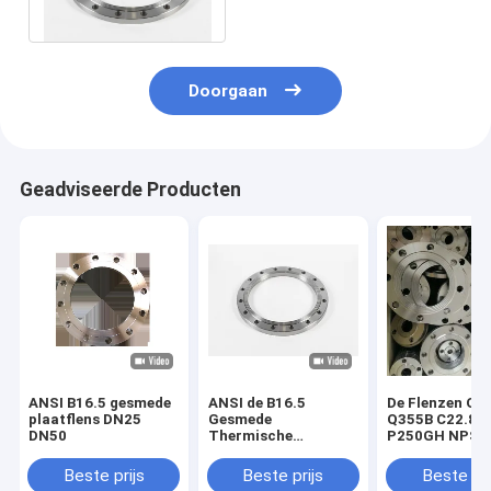
2009 PN2.5/6/10/16/25/40
Doorgaan
Geadviseerde Producten
ANSI B16.5 gesmede
ANSI de B16.5
De Flenzen Q2
plaatflens DN25
Gesmede
Q355B C22.8
DN50
Thermische
P250GH NPS 1
behandeling
de
PN2.5/6/10/16/25/40
Koolstofstaalp
Beste prijs
Beste prijs
Beste pri
van de Plaatflens
- 24“ DN15-60