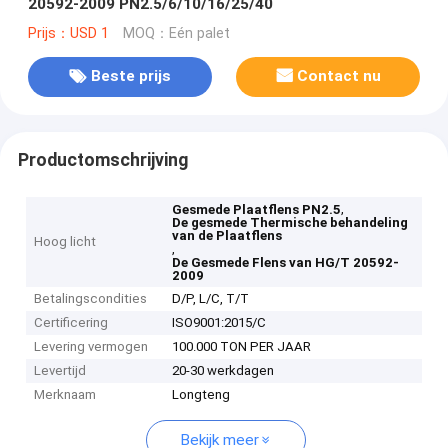
20592-2009 PN2.5/6/10/16/25/40
Prijs：USD 1
MOQ：Eén palet
Beste prijs
Contact nu
Productomschrijving
,
Gesmede Plaatflens PN2.5
De gesmede Thermische behandeling
van de Plaatflens
Hoog licht
,
De Gesmede Flens van HG/T 20592-
2009
Betalingscondities
D/P, L/C, T/T
Certificering
ISO9001:2015/C
Levering vermogen
100.000 TON PER JAAR
Levertijd
20-30 werkdagen
Merknaam
Longteng
Bekijk meer