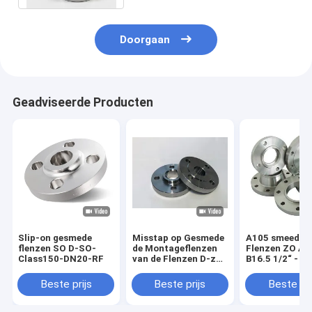
Doorgaan
Geadviseerde Producten
Slip-on gesmede
Misstap op Gesmede
A105 smeedde
flenzen SO D-SO-
de Montageflenzen
Flenzen ZO AN
Class150-DN20-RF
van de Flenzen D-zo-
B16.5 1/2“ - 24
Class150-DN20/25 rf
Klasse 150lb -
Pijp
600lb/Sq.In
Beste prijs
Beste prijs
Beste pri