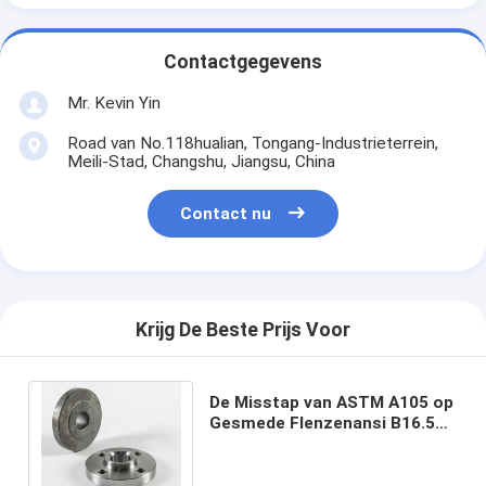
Contactgegevens
Mr. Kevin Yin
Road van No.118hualian, Tongang-Industrieterrein,
Meili-Stad, Changshu, Jiangsu, China
Contact nu
Krijg De Beste Prijs Voor
De Misstap van ASTM A105 op
Gesmede Flenzenansi B16.5
1/2“ - 24“ Klasse 150lb -
2500lb/Sq.In rf