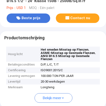
B16.5 1/2“ - 24“ Klasse 150lb - 2500lb/Sq.In rf
Prijs：USD 1
MOQ：Eén palet
Beste prijs
Contact nu
Productomschrijving
,
Het smeden Misstap op Flenzen
,
ASME-Misstap op Gesmede Flenzen
Hoog licht
ANSI B16.5 Misstap op Gesmede
Flenzen
Betalingscondities
D/P, L/C, T/T
Certificering
ISO9001:2015/C
Levering vermogen
100.000 TON PER JAAR
Levertijd
20-30 werkdagen
Merknaam
Longteng
Bekijk meer