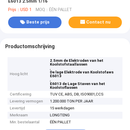
E6013 2.5mm 1/16
Prijs：USD 1
MOQ：ÉÉN PALLET
Beste prijs
Contact nu
Productomschrijving
2.5mm de Elektroden van het
Koolstofstaallassen
,
De lage Elektrode van Koolstofaws
Hoog licht
E6013
,
E6013 de Lage Staven van het
Koolstoflassen
Certificering
TUV CE, ABS, DB, ISO9001,CCS
Levering vermogen
1.200.000 TON PER JAAR
Levertijd
15 werkdagen
Merknaam
LONGTENG
Min. bestelaantal
ÉÉN PALLET