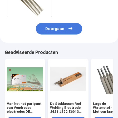
2.5mm 1/16
Doorgaan
Geadviseerde Producten
Van het het paripunt
De Stoklassen Rod
Lage de
van Vendredes
Welding Electrode
Waterstofnat
électrodes DE
J421 J422 E6013
Met een laag b
soudage giet Engelse
E4303 van het
Elektrode 4.0