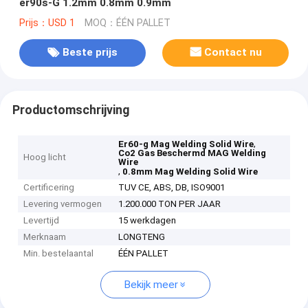
er90s-G 1.2mm 0.8mm 0.9mm
Prijs：USD 1
MOQ：ÉÉN PALLET
Beste prijs
Contact nu
Productomschrijving
,
Er60-g Mag Welding Solid Wire
Co2 Gas Beschermd MAG Welding
Hoog licht
Wire
,
0.8mm Mag Welding Solid Wire
Certificering
TUV CE, ABS, DB, ISO9001
Levering vermogen
1.200.000 TON PER JAAR
Levertijd
15 werkdagen
Merknaam
LONGTENG
Min. bestelaantal
ÉÉN PALLET
Bekijk meer