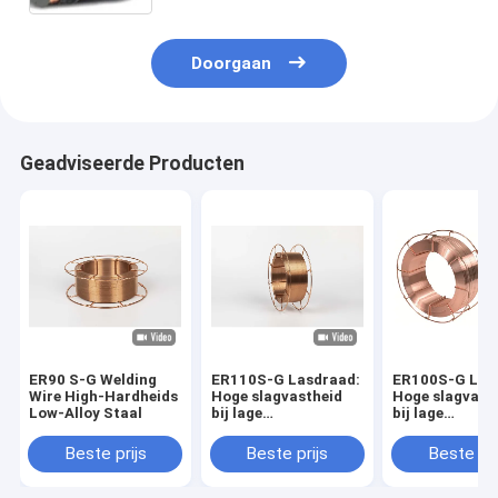
Doorgaan
Geadviseerde Producten
ER90 S-G Welding
ER110S-G Lasdraad:
ER100S-G Las
Wire High-Hardheids
Hoge slagvastheid
Hoge slagvast
Low-Alloy Staal
bij lage
bij lage
temperaturen voor
temperaturen 
pijpleidingen
pijpleidingen
Beste prijs
Beste prijs
Beste pri