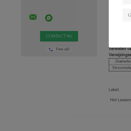
Mechanisch
Test
Waarbor
Algemeen 
Vereisten v
Free call
Verwijzings
Diamete
Stroomste
Label:
Het Lassen