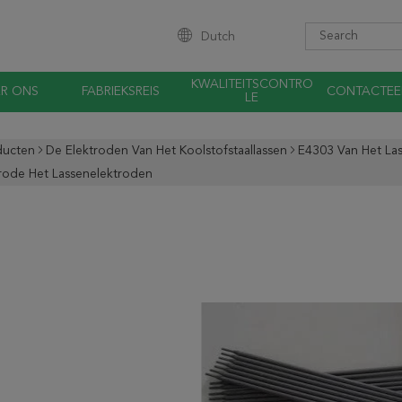
Dutch
KWALITEITSCONTRO
R ONS
FABRIEKSREIS
CONTACTEE
LE
ducten
De Elektroden Van Het Koolstofstaallassen
E4303 Van Het La
rode Het Lassenelektroden