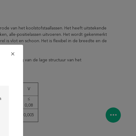
rode van het koolstofstaallassen. Het heeft uitstekende
en, alle-positielassen uitvoeren. Het wordt gekenmerkt
rel is vlot en schoon. Het is flexibel in de breedte en de
 sterkterang van de lage structuur van het
Mo
V
≤
≤
0,30
0,08
0,008
0,005