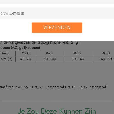
e Eigenschappen van Gedeponeerd Metaal
punt
Rm (MPa)
ReL (MPa)
A (%)
gwaarde
≥430
≥330
≥20
≥27
VERZENDEN
Resultaat
469
385
30
97
an de röntgenstraal de Radiografische Test:
Rang II
stroom (AC, gelijkstroom)
r (mm)
Φ2.0
Φ2.5
Φ3.2
Φ4.0
rkte (A)
40~70
60~100
80~140
140~220
staaf Van AWS A5.1 E7016
Lassenstaaf E7016
J506 Lassenstaaf
Je Zou Deze Kunnen Zijn