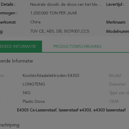
Details :
Neutrale dooslt. de doos van het kleurenbox/oem merk
Levertijd :
ermogen :
1.200.000 TON PER JAAR
China
herkomst:
Merknaam:
TUV CE, ABS, DB, ISO9001,CCS
g:
Modelnumm
EERDE INFORMATIE
PRODUCTOMSCHRIJVING
eerde Informatie
am:
Koolstofstaalelektroden E4303
Model:
LONGTENG
Diameter:
5KG
Type van d
:
Plastic Doos
OEM:
E4303 Cs-Lassenstaaf
,
lassenstaaf e4303
,
e4303 lassenstaaf
chrijving