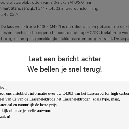
oolstofstaalelektroden van 2.0/2.5/3.2/4.0/5.0 mm
n met Standaard
gb/t 5117 E4303 in overeenstemming
-E 43 03 A
:
De lassenelektrode E4303 (J422) is de rutiel-calcium gebaseerde elekt
aties en mechanische eigenschappen die om op AC/DC toelaten te werk
 boog, kleine spat, gemakkelijke slakkenschil en boog re-slaat. De laspa
 lasrimpeling.
30 wordt gebruikt voor lassen van laag koolstofstaalstructuur en lage
Laat een bericht achter
aal. Zoals Q235, 09Mnv, 09Mn2 enz.
We bellen je snel terug!
amenstelling (%)
he
C
Mn
Si
S
P
Ni
Cr
ling
≤
≤
≤
≤
≤
aarde
≤0.035
≤0.040
0,20
1.20
1.00
0,30
0,20
en
0,077
0,42
0,18
0,018
0,023
0,020
0,032
at