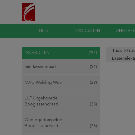
HUIS
PRODUCTEN
ONGEVEE
Thuis
Pro
PRODUCTEN
(291)
Lassenelekt
mig-lassendraad
(51)
MAG Welding Wire
(29)
LUF Uitgeboorde
Booglassendraad
(33)
Ondergedompelde
Booglassendraad
(26)