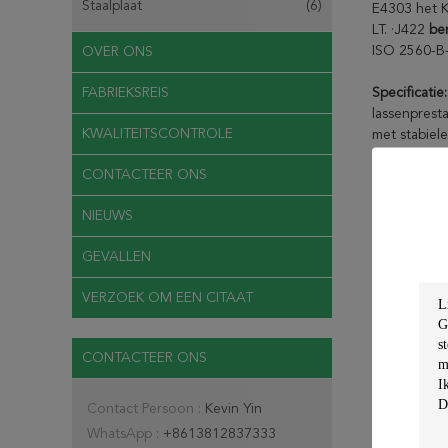
Staalplaat
(6)
E4303 het K
LT. ·J422
be
ISO 2560-B
OVER ONS
FABRIEKSREIS
Specificatie
lassenprest
KWALITEITSCONTROLE
met stabiele
dikte van de
CONTACTEER ONS
Doel:
GB E40
NIEUWS
legeringsst
GEVALLEN
Chemische S
Chemisc
VERZOEK OM EEN CITAAT
Samenstel
Waarborgw
CONTACTEER ONS
Algeme
Resulta
Contact Persoon :
Kevin Yin
WhatsApp :
+8613812837333