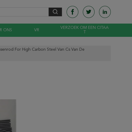
VERZOEK OM EEN CITAA
R ONS
VR
T
ssenrod For High Carbon Steel Van Cs Van De