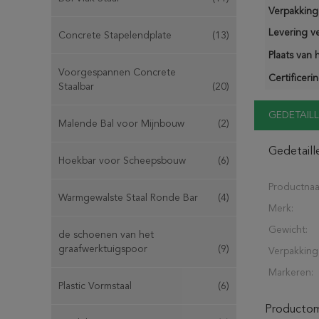
Verpakking 
Levering v
Concrete Stapelendplate
(13)
Plaats van 
Voorgespannen Concrete
Certificerin
Staalbar
(20)
GEDETAILL
Malende Bal voor Mijnbouw
(2)
Gedetaill
Hoekbar voor Scheepsbouw
(6)
Productna
Warmgewalste Staal Ronde Bar
(4)
Merk:
Gewicht:
de schoenen van het
graafwerktuigspoor
(9)
Verpakking
Markeren:
Plastic Vormstaal
(6)
Productoms