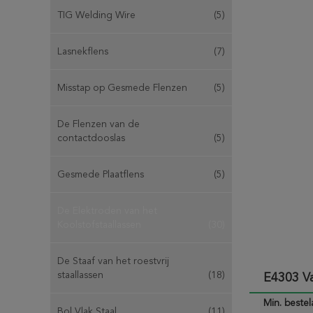
TIG Welding Wire
(5)
Lasnekflens
(7)
Misstap op Gesmede Flenzen
(5)
De Flenzen van de
contactdooslas
(5)
Gesmede Plaatflens
(5)
De Elektroden van het
Koolstofstaallassen
(30)
De Staaf van het roestvrij
staallassen
(18)
E4303 Va
Min. bestela
Bol Vlak Staal
(11)