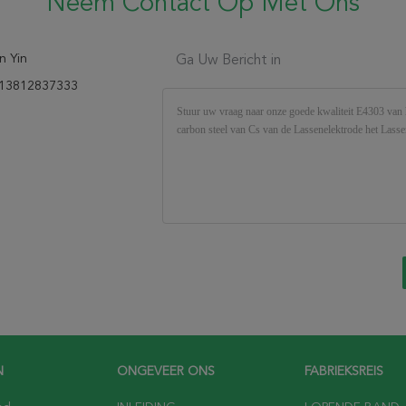
Neem Contact Op Met Ons
n Yin
Ga Uw Bericht in
13812837333
N
ONGEVEER ONS
FABRIEKSREIS