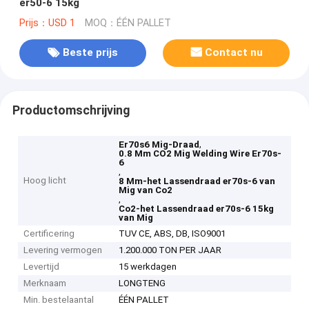
er50-6 15kg
Prijs：USD 1
MOQ：ÉÉN PALLET
Beste prijs
Contact nu
Productomschrijving
,
Er70s6 Mig-Draad
0.8 Mm CO2 Mig Welding Wire Er70s-
6
,
Hoog licht
8 Mm-het Lassendraad er70s-6 van
Mig van Co2
,
Co2-het Lassendraad er70s-6 15kg
van Mig
Certificering
TUV CE, ABS, DB, ISO9001
Levering vermogen
1.200.000 TON PER JAAR
Levertijd
15 werkdagen
Merknaam
LONGTENG
Min. bestelaantal
ÉÉN PALLET