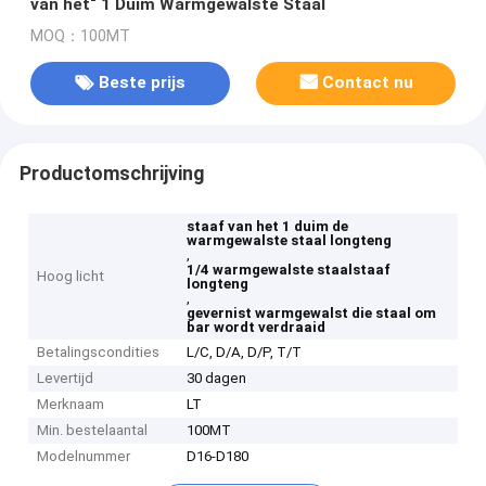
van het“ 1 Duim Warmgewalste Staal
MOQ：100MT
Beste prijs
Contact nu
Productomschrijving
staaf van het 1 duim de
warmgewalste staal longteng
,
1/4 warmgewalste staalstaaf
Hoog licht
longteng
,
gevernist warmgewalst die staal om
bar wordt verdraaid
Betalingscondities
L/C, D/A, D/P, T/T
Levertijd
30 dagen
Merknaam
LT
Min. bestelaantal
100MT
Modelnummer
D16-D180