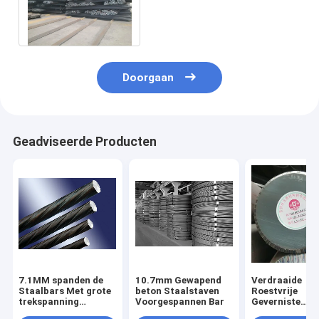
D100 van het“ 1 Duim
Warmgewalste Staal
Doorgaan
Geadviseerde Producten
7.1MM spanden de
10.7mm Gewapend
Verdraaide
Staalbars Met grote
beton Staalstaven
Roestvrije
trekspanning
Voorgespannen Bar
Geverniste
Concrete Staalrebar
Warmgewalste