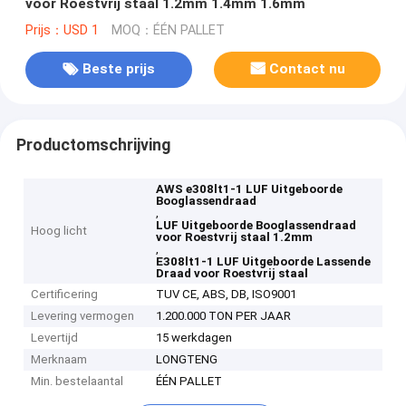
voor Roestvrij staal 1.2mm 1.4mm 1.6mm
Prijs：USD 1
MOQ：ÉÉN PALLET
Beste prijs
Contact nu
Productomschrijving
AWS e308lt1-1 LUF Uitgeboorde
Booglassendraad
,
LUF Uitgeboorde Booglassendraad
Hoog licht
voor Roestvrij staal 1.2mm
,
E308lt1-1 LUF Uitgeboorde Lassende
Draad voor Roestvrij staal
Certificering
TUV CE, ABS, DB, ISO9001
Levering vermogen
1.200.000 TON PER JAAR
Levertijd
15 werkdagen
Merknaam
LONGTENG
Min. bestelaantal
ÉÉN PALLET