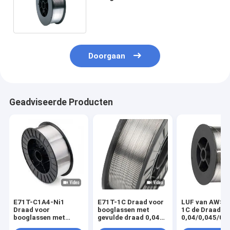
Roestvrij staal 1.2mm 1.4mm
1.6mm
Doorgaan
Geadviseerde Producten
E71T-C1A4-Ni1
E71T-1C Draad voor
LUF van AWS 
Draad voor
booglassen met
1C de Draad E
booglassen met
gevulde draad 0,045
0,04/0,045/0,
gevulde kern
/ 0,052 / 0,0625
van het Kernla