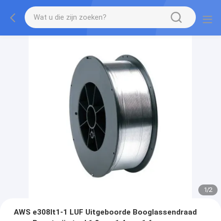
1
/
2
AWS e308lt1-1 LUF Uitgeboorde Booglassendraad